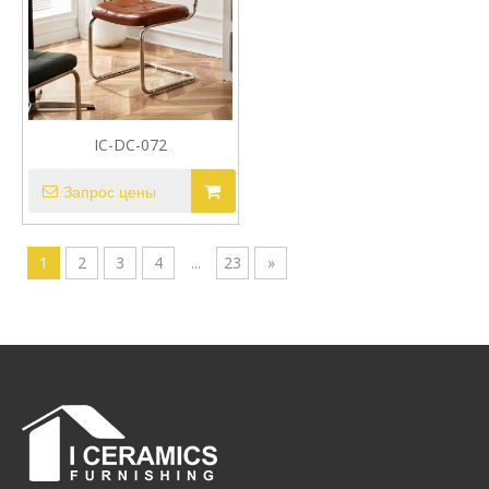
IC-DC-072
Запрос цены
1
2
3
4
...
23
»