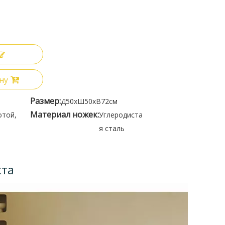
ну
Размер:
Д50xШ50xВ72см
Материал ножек:
отой,
Углеродиста
я сталь
кта