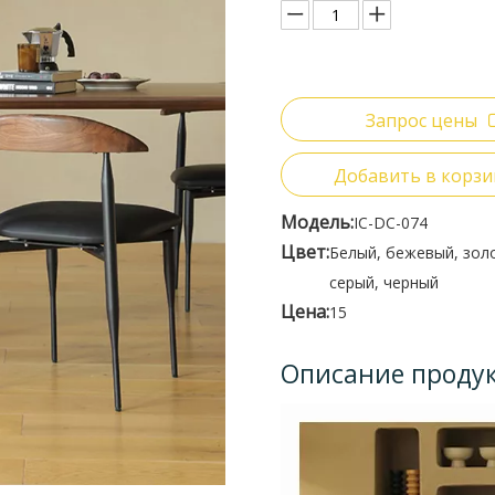
Запрос цены
Добавить в корзи
Модель:
IC-DC-074
Цвет:
Белый, бежевый, зол
серый, черный
Цена:
15
Описание проду