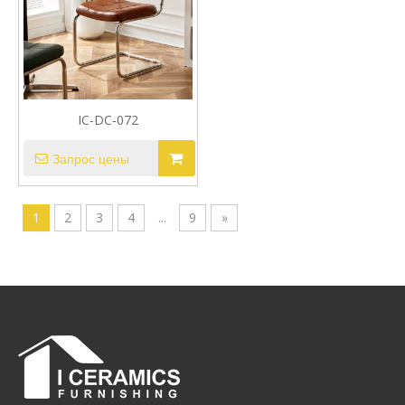
IC-DC-072
Запрос цены
1
2
3
4
...
9
»