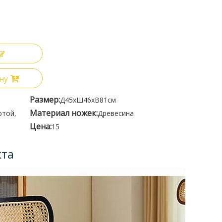
ну
Размер:
Д45xШ46xВ81см
Материал ножек:
отой,
Древесина
Цена:
15
кта