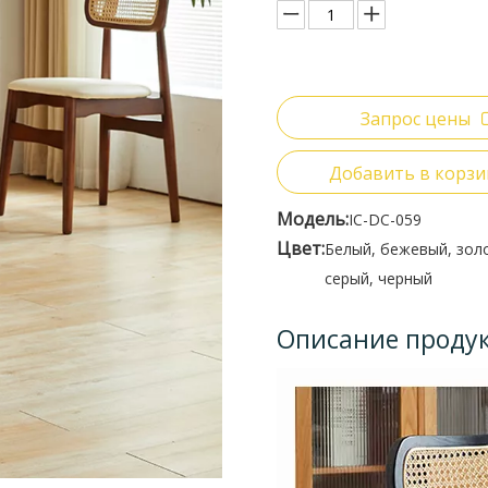
Запрос цены
Добавить в корзи
Модель:
IC-DC-059
Цвет:
Белый, бежевый, зол
серый, черный
Описание проду