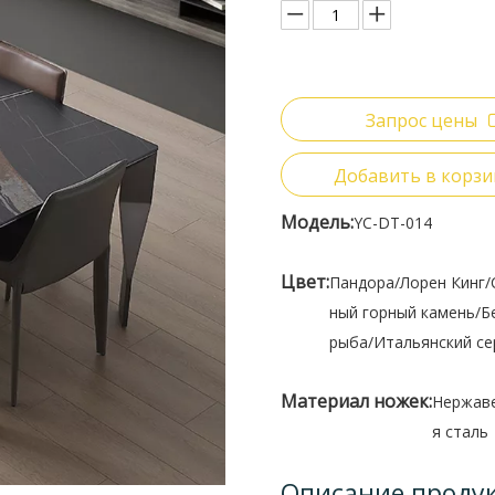
Запрос цены
Добавить в корзи
Модель:
YC-DT-014
Цвет:
Пандора/Лорен Кинг
ный горный камень/Б
рыба/Итальянский с
Материал ножек:
Нержав
я сталь
Описание проду