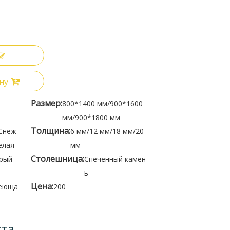
ну
Размер:
800*1400 мм/900*1600
мм/900*1800 мм
Толщина:
/Снеж
6 мм/12 мм/18 мм/20
елая
мм
Столешница:
ерый
Спеченный камен
ь
Цена:
еюща
200
кта