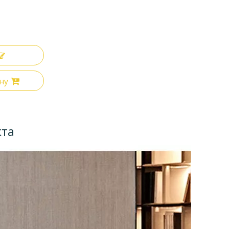
ну
кта